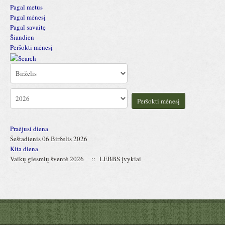
Pagal metus
Pagal mėnesį
Pagal savaitę
Šiandien
Peršokti mėnesį
Peršokti mėnesį
Praėjusi diena
Šeštadienis 06 Birželis 2026
Kita diena
Vaikų giesmių šventė 2026
:: LEBBS įvykiai