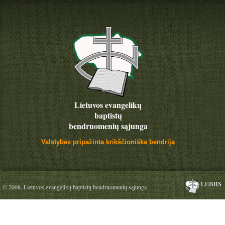
Lietuvos evangelikų
baptistų
bendruomenių sąjunga
Valstybės pripažinta krikščioniška bendrija
LEBBS
© 2008. Lietuvos evangelikų baptistų bendruomenių sąjunga