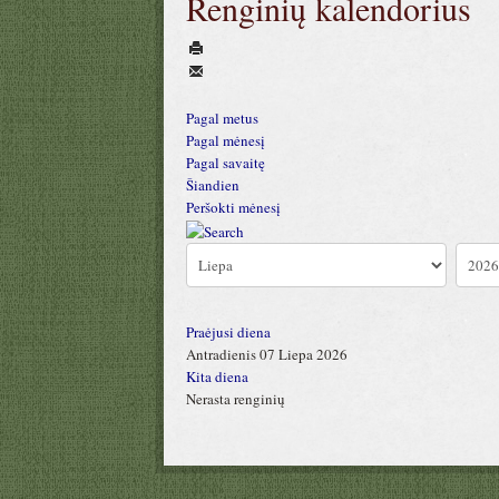
Renginių kalendorius
Pagal metus
Pagal mėnesį
Pagal savaitę
Šiandien
Peršokti mėnesį
Praėjusi diena
Antradienis 07 Liepa 2026
Kita diena
Nerasta renginių