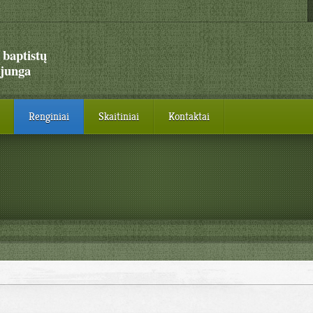
 baptistų
junga
Renginiai
Skaitiniai
Kontaktai