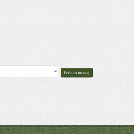
Peršokti mėnesį