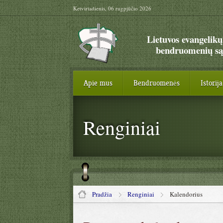
Ketvirtadienis, 06 rugpjūčio 2026
Lietuvos evangelikų
bendruomenių są
Apie mus
Bendruomenės
Istorija
Renginiai
Pradžia
Renginiai
Kalendorius