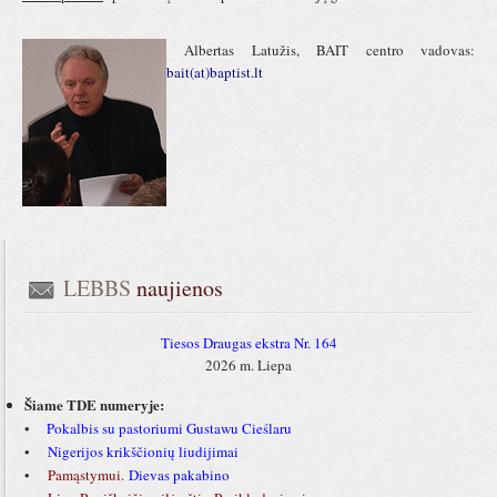
Albertas Latužis, BAIT centro vadovas:
bait(at)baptist.lt
LEBBS
 naujienos
Tiesos Draugas ekstra Nr. 164
2026 m. Liepa
Šiame TDE numeryje:
•
Pokalbis su pastoriumi Gustawu Cieślaru
•
Nigerijos krikščionių liudijimai
•
Pamąstymui.
Dievas pakabino