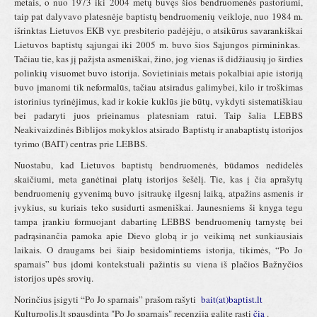
metais, o nuo 1973 iki 2004 metų buvęs šios bendruomenės pastoriumi,
taip pat dalyvavo platesnėje baptistų bendruomenių veikloje, nuo 1984 m.
išrinktas Lietuvos EKB vyr. presbiterio padėjėju, o atsikūrus savarankiškai
Lietuvos baptistų sąjungai iki 2005 m. buvo šios Sąjungos pirmininkas.
Tačiau tie, kas jį pažįsta asmeniškai, žino, jog vienas iš didžiausių jo širdies
polinkių visuomet buvo istorija. Sovietiniais metais pokalbiai apie istoriją
buvo įmanomi tik neformalūs, tačiau atsiradus galimybei, kilo ir troškimas
istorinius tyrinėjimus, kad ir kokie kuklūs jie būtų, vykdyti sistematiškiau
bei padaryti juos prieinamus platesniam ratui. Taip šalia LEBBS
Neakivaizdinės Biblijos mokyklos atsirado Baptistų ir anabaptistų istorijos
tyrimo (BAIT) centras prie LEBBS.
Nuostabu, kad Lietuvos baptistų bendruomenės, būdamos nedidelės
skaičiumi, meta ganėtinai platų istorijos šešėlį. Tie, kas į čia aprašytų
bendruomenių gyvenimą buvo įsitraukę ilgesnį laiką, atpažins asmenis ir
įvykius, su kuriais teko susidurti asmeniškai. Jaunesniems ši knyga tegu
tampa įrankiu formuojant dabartinę LEBBS bendruomenių tarnystę bei
padrąsinančia pamoka apie Dievo globą ir jo veikimą net sunkiausiais
laikais. O draugams bei šiaip besidomintiems istorija, tikimės, “Po Jo
sparnais” bus įdomi kontekstuali pažintis su viena iš plačios Bažnyčios
istorijos upės srovių.
Norinčius įsigyti “Po Jo sparnais” prašom rašyti
bait(at)baptist.lt
Kulturpolis.lt
spausdintą "Po Jo sparnais" recenziją galite rasti
čia
.