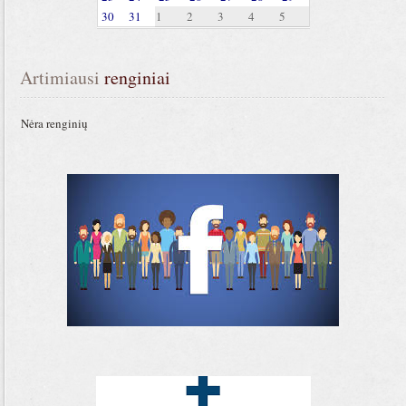
30
31
1
2
3
4
5
Artimiausi
 renginiai
Nėra renginių