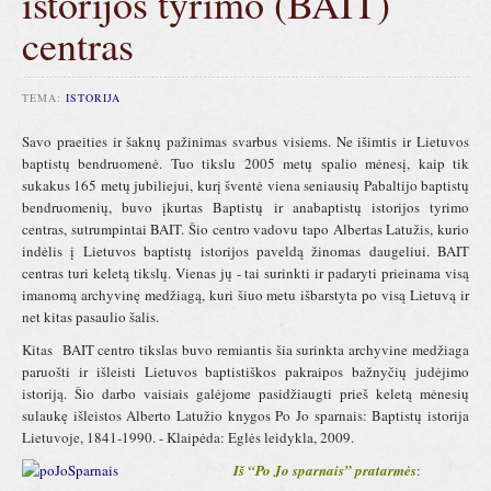
istorijos tyrimo (BAIT)
centras
TEMA:
ISTORIJA
Savo praeities ir šaknų pažinimas svarbus visiems. Ne išimtis ir Lietuvos
baptistų bendruomenė. Tuo tikslu 2005 metų spalio mėnesį, kaip tik
sukakus 165 metų jubiliejui, kurį šventė viena seniausių Pabaltijo baptistų
bendruomenių, buvo įkurtas Baptistų ir anabaptistų istorijos tyrimo
centras, sutrumpintai BAIT. Šio centro vadovu tapo Albertas Latužis, kurio
indėlis į Lietuvos baptistų istorijos paveldą žinomas daugeliui. BAIT
centras turi keletą tikslų. Vienas jų - tai surinkti ir padaryti prieinama visą
imanomą archyvinę medžiagą, kuri šiuo metu išbarstyta po visą Lietuvą ir
net kitas pasaulio šalis.
Kitas BAIT centro tikslas buvo remiantis šia surinkta archyvine medžiaga
paruošti ir išleisti Lietuvos baptistiškos pakraipos bažnyčių judėjimo
istoriją. Šio darbo vaisiais galėjome pasidžiaugti prieš keletą mėnesių
sulaukę išleistos Alberto Latužio knygos Po Jo sparnais: Baptistų istorija
Lietuvoje, 1841-1990. - Klaipėda: Eglės leidykla, 2009.
Iš “Po Jo sparnais” pratarmės
: