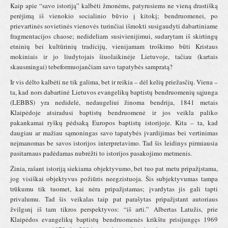
Kaip apie “savo istoriją” kalbėti žmonėms, patyrusiems ne vieną drastišką
perėjimą iš vienokio socialinio būvio į kitokį; bendruomenei, po
prievartinės sovietinės vienovės turinčiai išmokti susigaudyti dabartiniame
fragmentacijos chaose; nedideliam susivienijimui, sudarytam iš skirtingų
etninių bei kultūrinių tradicijų, vienijamam troškimo būti Kristaus
mokiniais ir jo liudytojais šiuolaikinėje Lietuvoje, tačiau (kartais
skausmingai) tebeformuojančiam savo tapatybės sampratą?
Ir vis dėlto kalbėti ne tik galima, bet ir reikia – dėl kelių priežasčių. Viena –
ta, kad nors dabartinė Lietuvos evangelikų baptistų bendruomenių sąjunga
(LEBBS) yra nedidelė, nedaugeliui žinoma bendrija, 1841 metais
Klaipėdoje atsiradusi baptistų bendruomenė ir jos veikla paliko
pakankamai ryškų pėdsaką Europos baptistų istorijoje. Kita – ta, kad
daugiau ar mažiau sąmoningas savo tapatybės įvardijimas bei vertinimas
neįmanomas be savos istorijos interpretavimo. Tad šis leidinys pirmiausia
pasitarnaus padėdamas nubrėžti to istorijos pasakojimo metmenis.
Žinia, rašant istoriją siekiama objektyvumo, bet tuo pat metu pripažįstama,
jog visiškai objektyvus požiūris neegzistuoja. Šis subjektyvumas tampa
trūkumu tik tuomet, kai nėra pripažįstamas; įvardytas jis gali tapti
privalumu. Tad šis veikalas taip pat parašytas pripažįstant autoriaus
žvilgsnį iš tam tikros perspektyvos: “iš arti.” Albertas Latužis, prie
Klaipėdos evangelikų baptistų bendruomenės krikštu prisijungęs 1969