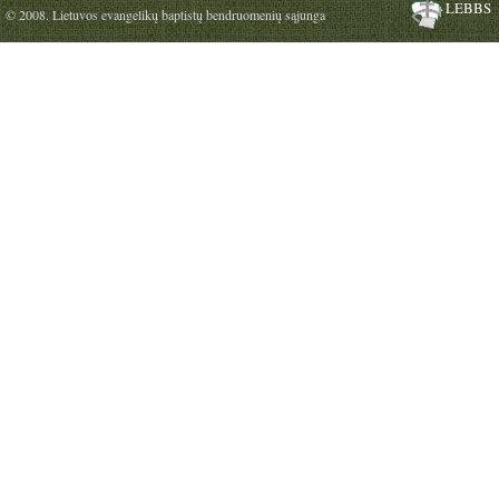
LEBBS
© 2008. Lietuvos evangelikų baptistų bendruomenių sąjunga