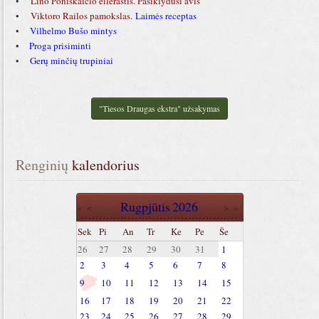
•
Lino Poniškaičio eilėraštis. Pasiklydusi avis
•
Viktoro Railos pamokslas
.
Laimės receptas
•
Vilhelmo Bušo mintys
•
Proga prisiminti
•
Gerų minčių trupiniai
"Tiesos Draugas ekstra" užsakymas
Renginių
 kalendorius
Rugpjūtis
2026
«
<
>
»
Sek
Pi
An
Tr
Ke
Pe
Še
26
27
28
29
30
31
1
2
3
4
5
6
7
8
9
10
11
12
13
14
15
16
17
18
19
20
21
22
23
24
25
26
27
28
29