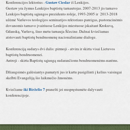
Gustaw Cieslar
Konferencijos lektorius -
iš Lenkijos.
Gustaw yra žymus Lenkijos baptistų tarnautojas. 2007-2013 jis tarnavo
Lenkijos baptistų sąjungos prezidento rolėje, 1993-2005 ir 2013-2018
užėmė Varšuvos teologijos seminarijos rektoriaus pareigas, pastoracinėmis
dovanomis tarnavo įvairiuose Lenkijos miestuose įskaitant Krokuvą,
Gdanską, Varšuvą, šiuo metu tarnauja Ščecine. Dažnai kviečiamas
atstovauti baptistų bendruomenę nacionaliniame dialoge.
Konferenciją sudarys dvi dalis: pirmoji - atvira ir skirta visai Lietuvos
baptistų bendruomenei.
Antroji - skirta Baptistų sąjungą sudarančioms bendruomenėms-narėms.
Džiaugsimės galėsiantys pamatyti jus ir kartu pasigilinti į kelius vaisingai
skelbti Evangeliją šio laikmečio žmonėms.
iki Birželio 7
Kviečiame
pranešti jei nuspręstumėte dalyvauti
konferencijoje.