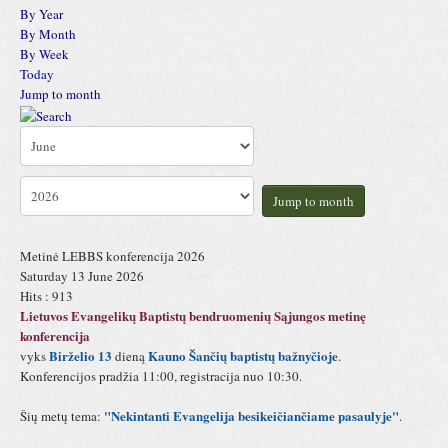
By Year
By Month
By Week
Today
Jump to month
Jump to month
Metinė LEBBS konferencija 2026
Saturday 13 June 2026
Hits
: 913
Lietuvos Evangelikų Baptistų bendruomenių Sąjungos metinę
konferencija
Birželio 13
Kauno Šančių baptistų bažnyčioje
vyks
dieną
.
Konferencijos pradžia 11:00, registracija nuo 10:30.
"Nekintanti Evangelija besikeičiančiame pasaulyje"
Šių metų tema:
.