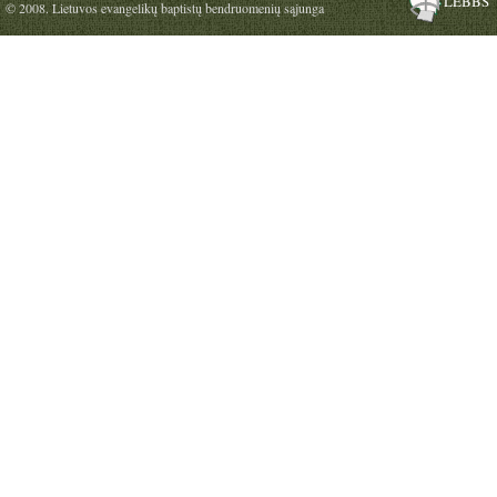
LEBBS
© 2008. Lietuvos evangelikų baptistų bendruomenių sąjunga