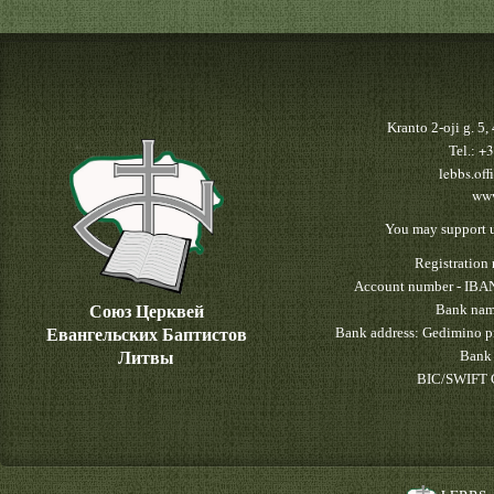
Kranto 2-oji g. 5
+3
Tel.:
lebbs.off
www
You may support u
Registratio
Account number - IBA
Союз Церквей
Bank nam
Евангельских Баптистов
Bank address: Gedimino pr
Литвы
Bank 
BIC/SWIFT 