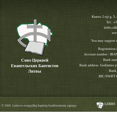
Kranto 2-oji g. 5
+3
Tel.:
lebbs.off
www
You may support u
Registratio
Account number - IBA
Союз Церквей
Bank nam
Евангельских Баптистов
Bank address: Gedimino pr
Литвы
Bank 
BIC/SWIFT 
LEBBS
© 2008. Lietuvos evangelikų baptistų bendruomenių sąjunga