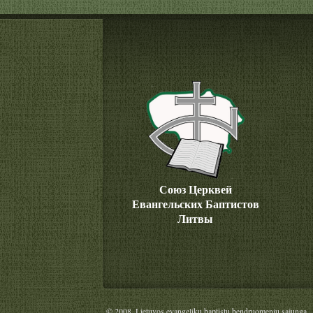
Союз Церквей
Евангельских Баптистов
Литвы
© 2008. Lietuvos evangelikų baptistų bendruomenių sąjunga