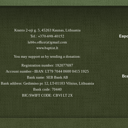
Kranto 2-oji g. 5, 45263 Kaunas, Lithuania
+370-698-40152
Tel.:
Евро
lebbs.office(at)gmail.com
www.baptist.lt
You may support us by sending a donation:
Registration number: 192077697
Account number - IBAN: LT79 7044 0600 0415 1925
Вс
Bank name: SEB Bank AB
Bank address: Gedimino pr. 12, LT-01103 Vilnius, Lithuania
Bank code: 70440
BIC/SWIFT CODE: CBVI LT 2X