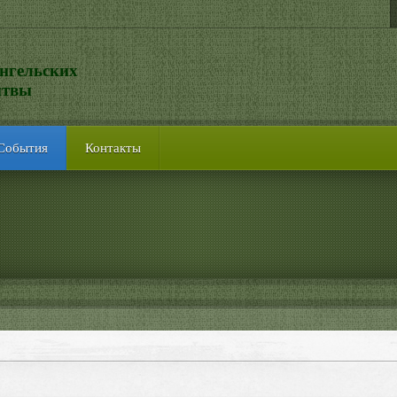
нгельских
итвы
События
Контакты