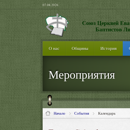
07.08.2026
Союз Церквей Ева
Баптистов Л
О нас
Общины
История
Мероприятия
Начало
События
Календарь