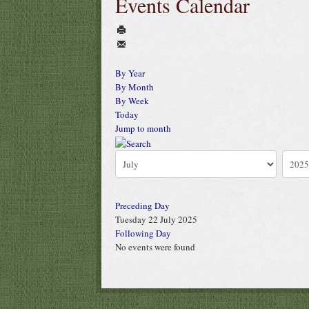
Events Calendar
By Year
By Month
By Week
Today
Jump to month
Preceding Day
Tuesday 22 July 2025
Following Day
No events were found