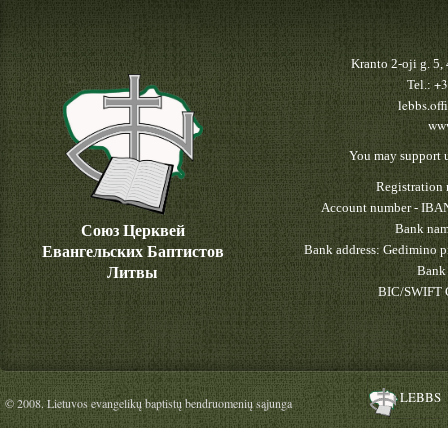
Kranto 2-oji g. 5
+3
Tel.:
lebbs.off
www
You may support u
Registratio
Account number - IBA
Союз Церквей
Bank nam
Евангельских Баптистов
Bank address: Gedimino pr
Литвы
Bank 
BIC/SWIFT 
LEBBS
© 2008. Lietuvos evangelikų baptistų bendruomenių sąjunga