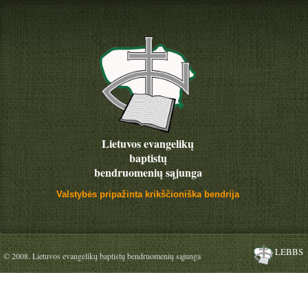
Lietuvos evangelikų
baptistų
bendruomenių sąjunga
Valstybės pripažinta krikščioniška bendrija
LEBBS
© 2008. Lietuvos evangelikų baptistų bendruomenių sąjunga