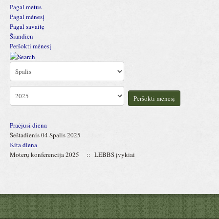
Pagal metus
Pagal mėnesį
Pagal savaitę
Šiandien
Peršokti mėnesį
Peršokti mėnesį
Praėjusi diena
Šeštadienis 04 Spalis 2025
Kita diena
Moterų konferencija 2025
:: LEBBS įvykiai