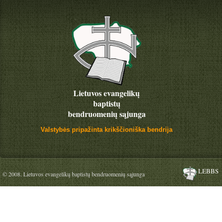
Lietuvos evangelikų
baptistų
bendruomenių sąjunga
Valstybės pripažinta krikščioniška bendrija
LEBBS
© 2008. Lietuvos evangelikų baptistų bendruomenių sąjunga