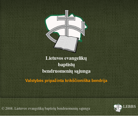
Lietuvos evangelikų
baptistų
bendruomenių sąjunga
Valstybės pripažinta krikščioniška bendrija
LEBBS
© 2008. Lietuvos evangelikų baptistų bendruomenių sąjunga