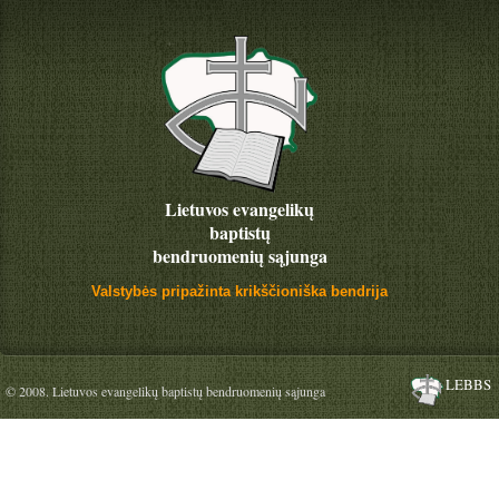
Lietuvos evangelikų
baptistų
bendruomenių sąjunga
Valstybės pripažinta krikščioniška bendrija
LEBBS
© 2008. Lietuvos evangelikų baptistų bendruomenių sąjunga