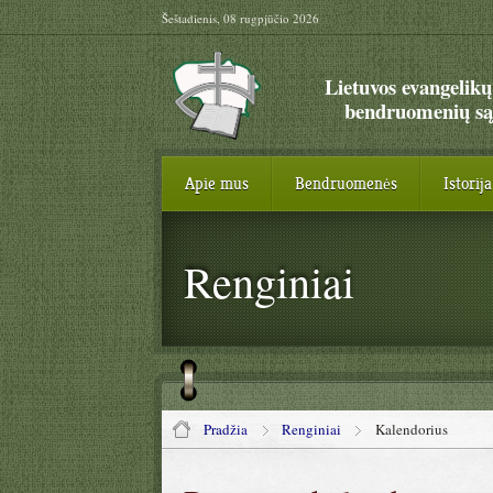
Šeštadienis, 08 rugpjūčio 2026
Lietuvos evangelikų
bendruomenių są
Apie mus
Bendruomenės
Istorija
Renginiai
Pradžia
Renginiai
Kalendorius