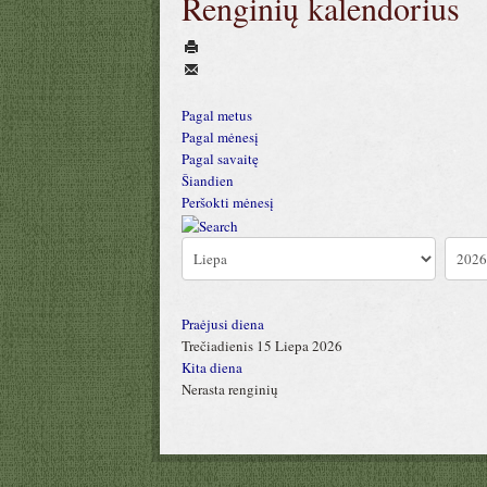
Renginių kalendorius
Pagal metus
Pagal mėnesį
Pagal savaitę
Šiandien
Peršokti mėnesį
Praėjusi diena
Trečiadienis 15 Liepa 2026
Kita diena
Nerasta renginių