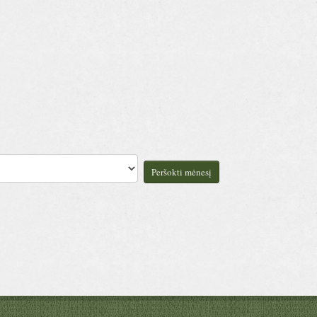
Peršokti mėnesį