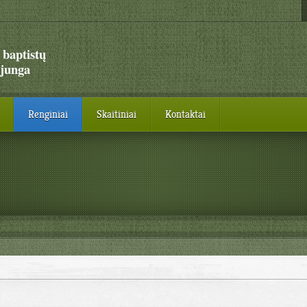
 baptistų
junga
Renginiai
Skaitiniai
Kontaktai