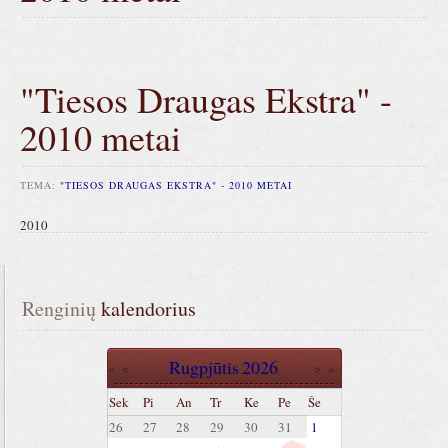
"Tiesos Draugas Ekstra" -
2010 metai
TEMA:
"TIESOS DRAUGAS EKSTRA" - 2010 METAI
2010
Renginių
 kalendorius
Rugpjūtis
2026
«
<
>
»
Sek
Pi
An
Tr
Ke
Pe
Še
26
27
28
29
30
31
1