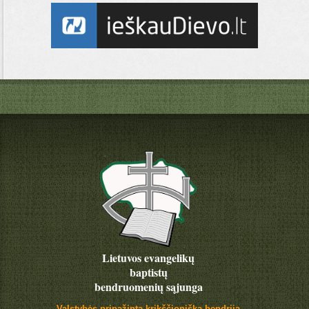
Lietuvos evangelikų
baptistų
bendruomenių sąjunga
Valstybės pripažinta krikščioniška bendrija