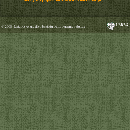
LEBBS
© 2008. Lietuvos evangelikų baptistų bendruomenių sąjunga