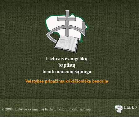
Lietuvos evangelikų
baptistų
bendruomenių sąjunga
Valstybės pripažinta krikščioniška bendrija
LEBBS
© 2008. Lietuvos evangelikų baptistų bendruomenių sąjunga