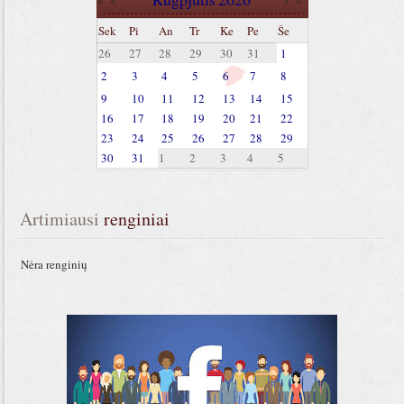
«
<
>
»
Sek
Pi
An
Tr
Ke
Pe
Še
26
27
28
29
30
31
1
2
3
4
5
6
7
8
9
10
11
12
13
14
15
16
17
18
19
20
21
22
23
24
25
26
27
28
29
30
31
1
2
3
4
5
Artimiausi
 renginiai
Nėra renginių