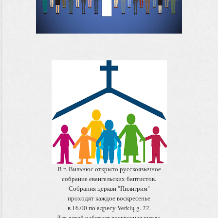
В г. Вильнюс открыто русскоязычное
собрание евангельских баптистов.
Собрания церкви "Пилигрим"
проходят каждое воскресенье
в 16.00 по адресу Verkių g. 22.
Для детей работает воскресная школа.