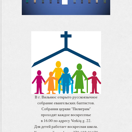
В г. Вильнюс открыто русскоязычное
собрание евангельских баптистов.
Собрания церкви "Пилигрим"
проходят каждое воскресенье
в 16.00 по адресу Verkių g. 22.
Для детей работает воскресная школа.