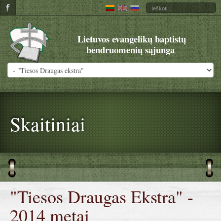
Lietuvos evangelikų baptistų
bendruomenių sąjunga
Skaitiniai
"Tiesos Draugas Ekstra" -
2014 metai