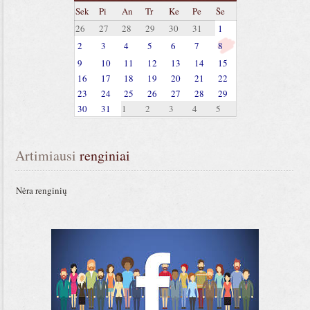
Sek
Pi
An
Tr
Ke
Pe
Še
26
27
28
29
30
31
1
2
3
4
5
6
7
8
9
10
11
12
13
14
15
16
17
18
19
20
21
22
23
24
25
26
27
28
29
30
31
1
2
3
4
5
Artimiausi
 renginiai
Nėra renginių