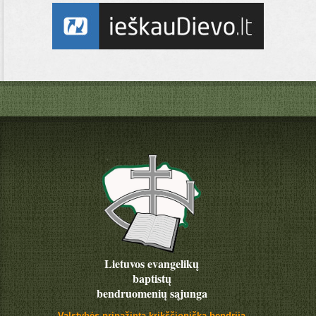
Lietuvos evangelikų
baptistų
bendruomenių sąjunga
Valstybės pripažinta krikščioniška bendrija