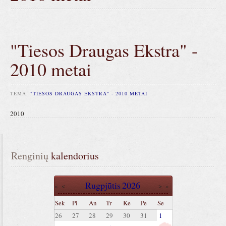
"Tiesos Draugas Ekstra" -
2010 metai
TEMA:
"TIESOS DRAUGAS EKSTRA" - 2010 METAI
2010
Renginių
 kalendorius
Rugpjūtis
2026
«
<
>
»
Sek
Pi
An
Tr
Ke
Pe
Še
26
27
28
29
30
31
1