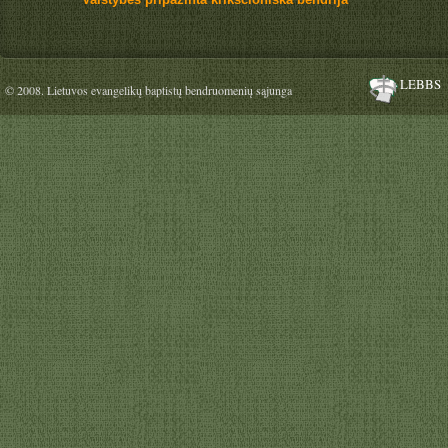
LEBBS
© 2008. Lietuvos evangelikų baptistų bendruomenių sąjunga